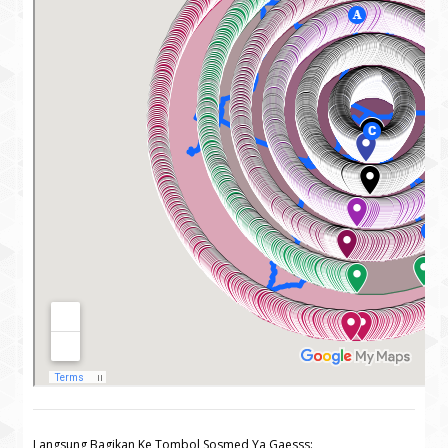
Langsung Bagikan Ke Tombol Sosmed Ya Gaesss: