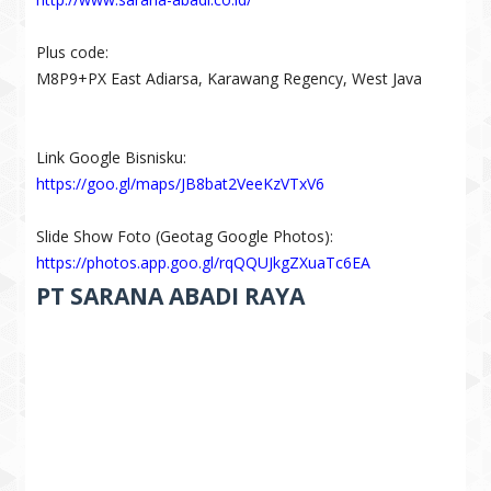
Plus code:
M8P9+PX East Adiarsa, Karawang Regency, West Java
Link Google Bisnisku:
https://goo.gl/maps/JB8bat2VeeKzVTxV6
Slide Show Foto (Geotag Google Photos):
https://photos.app.goo.gl/rqQQUJkgZXuaTc6EA
PT SARANA ABADI RAYA